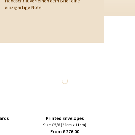
Handschrift verleihen dem Brief eine
einzigartige Note.
ards
Printed Envelopes
Size C5/6 (22cm x 11cm)
From € 276.00