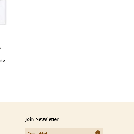
s
ite
Join Newsletter