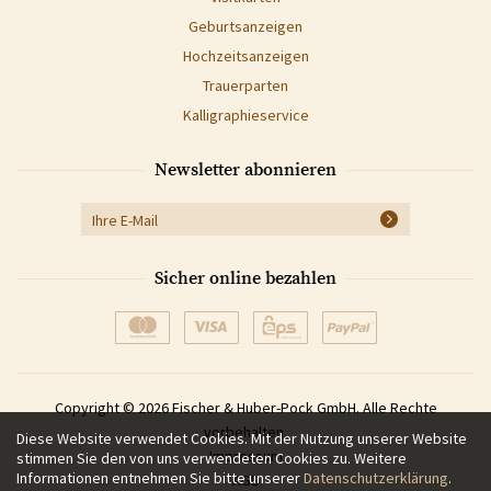
Geburtsanzeigen
Hochzeitsanzeigen
Trauerparten
Kalligraphieservice
Newsletter abonnieren
Sicher online bezahlen
Copyright © 2026 Fischer & Huber-Pock GmbH. Alle Rechte
vorbehalten.
Diese Website verwendet Cookies. Mit der Nutzung unserer Website
Impressum
stimmen Sie den von uns verwendeten Cookies zu. Weitere
Informationen entnehmen Sie bitte unserer
Datenschutzerklärung
.
AGB