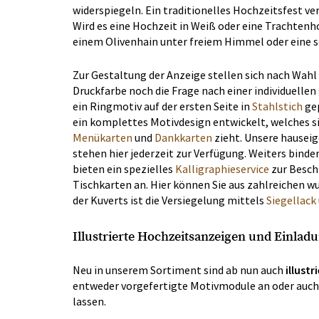
widerspiegeln. Ein traditionelles Hochzeitsfest ve
Wird es eine Hochzeit in Weiß oder eine Trachtenho
einem Olivenhain unter freiem Himmel oder eine s
Zur Gestaltung der Anzeige stellen sich nach Wahl
Druckfarbe noch die Frage nach einer individuellen 
ein Ringmotiv auf der ersten Seite in
Stahlstich
gep
ein komplettes Motivdesign entwickelt, welches s
Menükarten
und
Dankkarten
zieht. Unsere hauseig
stehen hier jederzeit zur Verfügung. Weiters binde
bieten ein spezielles
Kalligraphieservice
zur Besch
Tischkarten an. Hier können Sie aus zahlreichen w
der Kuverts ist die Versiegelung mittels
Siegellack
Illustrierte Hochzeitsanzeigen und Einlad
Neu in unserem Sortiment sind ab nun auch
illust
entweder vorgefertigte Motivmodule an oder auch d
lassen.