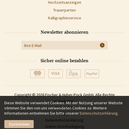
Hochzeitsanzeigen
Trauerparten
Kalligraphieservice
Newsletter abonnieren
Sicher online bezahlen
Copyright © 2026 Fischer & Huber-Pock GmbH. Alle Rechte
vorbehalten.
Diese Website verwendet Cookies. Mit der Nutzung unserer Website
Impressum
stimmen Sie den von uns verwendeten Cookies zu. Weitere
Informationen entnehmen Sie bitte unserer
Datenschutzerklärung
.
AGB
Datenschutzerklärung
Zustimmen
Online-Streitbeilegung