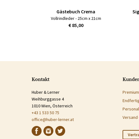
Gästebuch Crema
Si
Vollrindleder - 25cm x 21cm
€ 85,00
Kontakt
Kunden
Huber & Lerner
Premium
Weihburggasse 4
Endferti
1010 Wien, Österreich
Personal
+43 1 533 50 75
Versand 
office@huber-lerner.at
Vertr