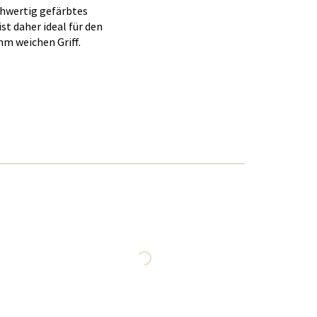
hwertig gefärbtes
t daher ideal für den
hm weichen Griff.