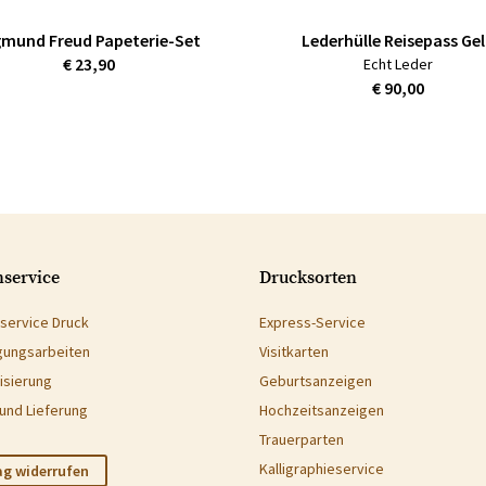
gmund Freud Papeterie-Set
Lederhülle Reisepass Ge
€ 23,90
Echt Leder
€ 90,00
service
Drucksorten
service Druck
Express-Service
gungsarbeiten
Visitkarten
isierung
Geburtsanzeigen
und Lieferung
Hochzeitsanzeigen
Trauerparten
Kalligraphieservice
ag widerrufen