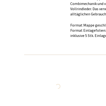
Combimechanik und ve
Vollrindleder. Das ve
alltäglichen Gebrauch
Format Mappe geschlo
Format Einlagefolien:
inklusive 5 Stk. Einlag