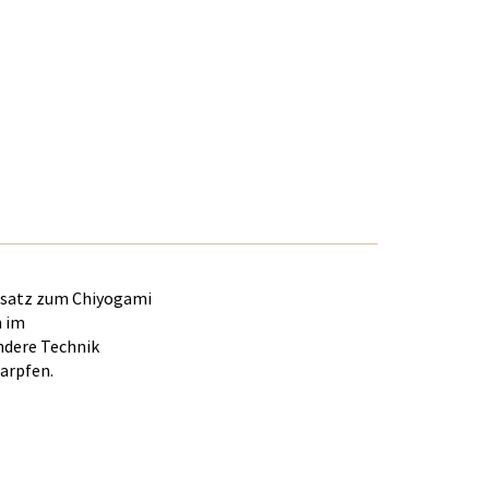
ensatz zum Chiyogami
n im
ndere Technik
Karpfen.