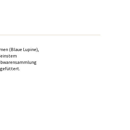
umen (Blaue Lupine),
 feinstem
hreibwarensammlung
gefüttert.