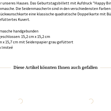
er unseres Hauses. Das Geburtstagsbillett mit Aufdruck "Happy Bi
asche. Die Seidenmascherln sind in den verschiedensten Farben 
lückwunschkarte eine klassische quadratische Doppelkarte mit Bü
efüttertes Kuvert.
inmasche handgebunden
eschlossen: 15,2 cm x 15,2 cm
m x 15,7 cm mit Seidenpapier grau gefüttert
n Imiteé
Diese Artikel könnten Ihnen auch gefallen