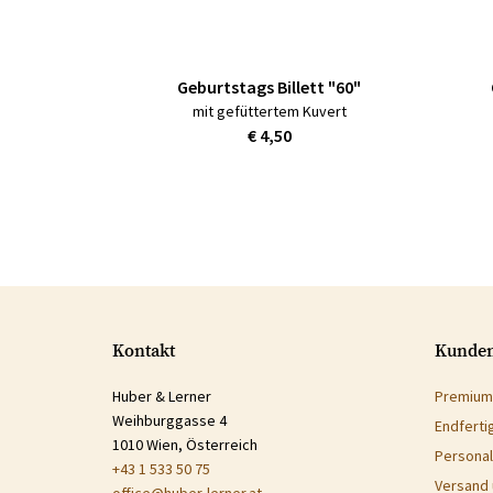
Geburtstags Billett "60"
mit gefüttertem Kuvert
€ 4,50
Kontakt
Kunden
Huber & Lerner
Premium
Weihburggasse 4
Endferti
1010 Wien, Österreich
Personal
+43 1 533 50 75
Versand 