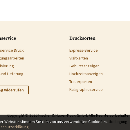
service
Drucksorten
service Druck
Express-Service
gungsarbeiten
Visitkarten
isierung
Geburtsanzeigen
und Lieferung
Hochzeitsanzeigen
Trauerparten
Kalligraphieservice
ag widerrufen
Copyright © 2026 Fischer & Huber-Pock GmbH. Alle Rechte vorbehalten
rer Website stimmen Sie den von uns verwendeten Cookies zu.
Impressum
AGB
Datenschutzerklärung
Online-Streitbeilegung
schutzerklärung
.