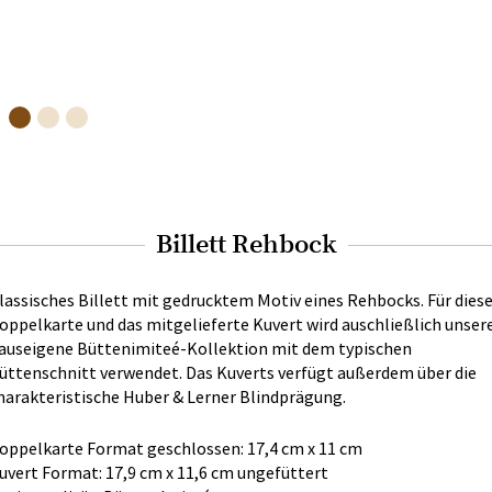
Billett Rehbock
lassisches Billett mit gedrucktem Motiv eines Rehbocks. Für dies
oppelkarte und das mitgelieferte Kuvert wird auschließlich unser
auseigene Büttenimiteé-Kollektion mit dem typischen
üttenschnitt verwendet. Das Kuverts verfügt außerdem über die
harakteristische Huber & Lerner Blindprägung.
oppelkarte Format geschlossen: 17,4 cm x 11 cm
uvert Format: 17,9 cm x 11,6 cm ungefüttert