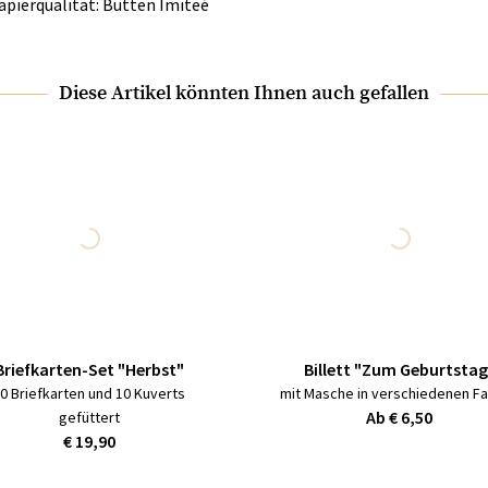
apierqualität: Bütten Imiteé
Diese Artikel könnten Ihnen auch gefallen
Briefkarten-Set "Herbst"
Billett "Zum Geburtstag
0 Briefkarten und 10 Kuverts
mit Masche in verschiedenen F
Ab € 6,50
gefüttert
€ 19,90