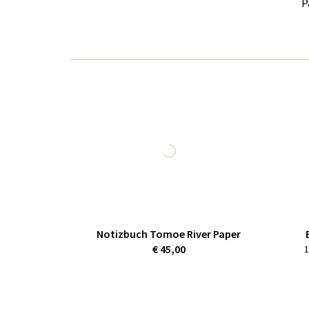
P
Notizbuch Tomoe River Paper
€ 45,00
1