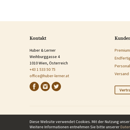
Kontakt
Kunden
Huber & Lerner
Premium
Weihburggasse 4
Endferti
1010 Wien, Österreich
Personal
+43 1 533 50 75
Versand 
office@huber-lerner.at
Vertr
Diese Website verwendet Cookies. Mit der Nutzung unse
Weitere Informationen entnehmen Sie bitte unserer
Daten