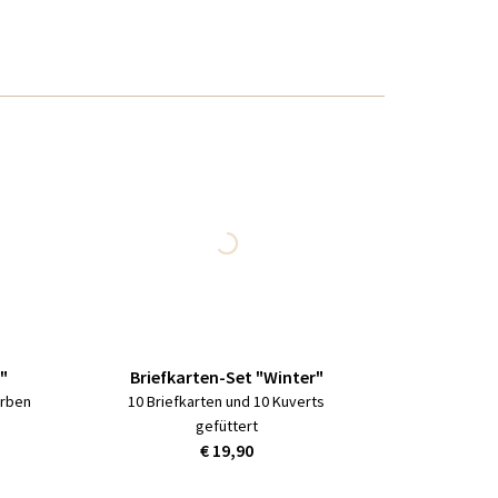
"
Briefkarten-Set "Winter"
arben
10 Briefkarten und 10 Kuverts
gefüttert
€ 19,90