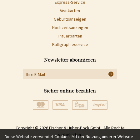
Express-Service
Visitkarten
Geburtsanzeigen
Hochzeitsanzeigen
Trauerparten
Kalligraphieservice
Newsletter abonnieren
Sicher online bezahlen
Copyright © 2026 Fischer & Huber-Pock GmbH. Alle Rechte
vorbehalten.
Diese Website verwendet Cookies. Mit der Nutzung unserer Website