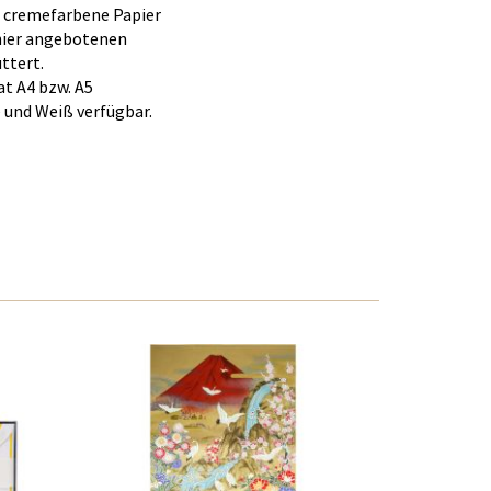
as cremefarbene Papier
 hier angebotenen
ttert.
at A4 bzw. A5
 und Weiß verfügbar.