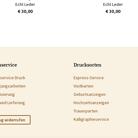
Echt Leder
Echt Leder
€ 30,00
€ 30,00
service
Drucksorten
service Druck
Express-Service
gungsarbeiten
Visitkarten
isierung
Geburtsanzeigen
und Lieferung
Hochzeitsanzeigen
Trauerparten
Kalligraphieservice
ag widerrufen