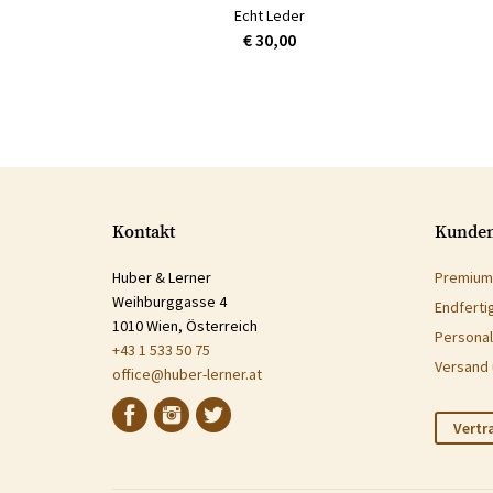
Echt Leder
€ 30,00
Kontakt
Kunden
Huber & Lerner
Premium
Weihburggasse 4
Endferti
1010 Wien, Österreich
Personal
+43 1 533 50 75
Versand 
office@huber-lerner.at
Vertr