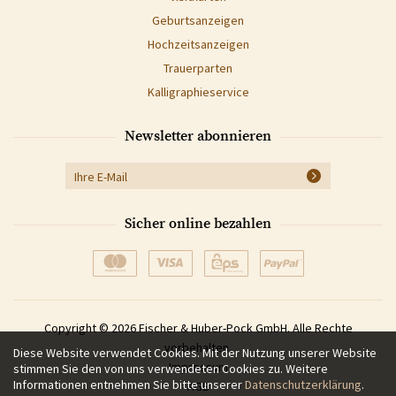
Geburtsanzeigen
Hochzeitsanzeigen
Trauerparten
Kalligraphieservice
Newsletter abonnieren
Sicher online bezahlen
Copyright © 2026 Fischer & Huber-Pock GmbH. Alle Rechte
vorbehalten.
Diese Website verwendet Cookies. Mit der Nutzung unserer Website
Impressum
stimmen Sie den von uns verwendeten Cookies zu. Weitere
Informationen entnehmen Sie bitte unserer
Datenschutzerklärung
.
AGB