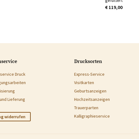
gefüttert
€ 119,00
service
Drucksorten
service Druck
Express-Service
gungsarbeiten
Visitkarten
isierung
Geburtsanzeigen
und Lieferung
Hochzeitsanzeigen
Trauerparten
Kalligraphieservice
ag widerrufen