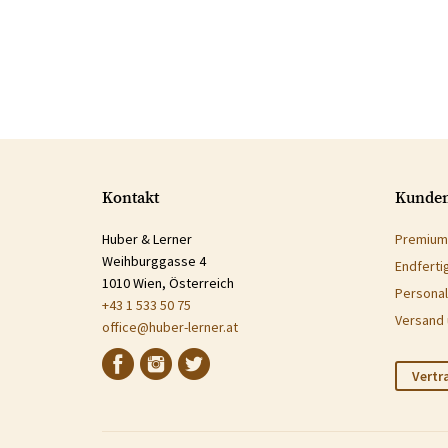
Kontakt
Kunden
Huber & Lerner
Premium
Weihburggasse 4
Endferti
1010 Wien, Österreich
Personal
+43 1 533 50 75
Versand 
office@huber-lerner.at
Vertr