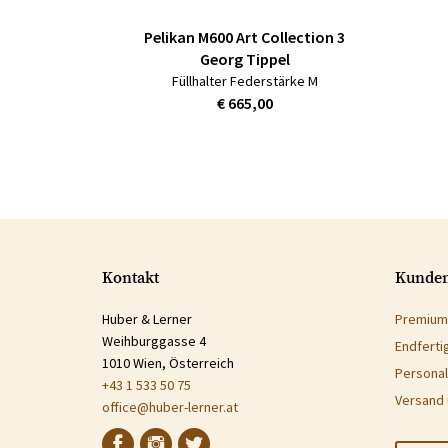
Pelikan M600 Art Collection 3
Georg Tippel
Füllhalter Federstärke M
€ 665,00
Kontakt
Kunden
Huber & Lerner
Premium
Weihburggasse 4
Endferti
1010 Wien, Österreich
Personal
+43 1 533 50 75
Versand 
office@huber-lerner.at