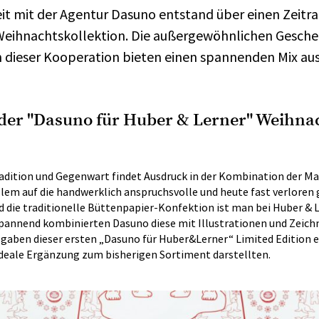
t mit der Agentur Dasuno entstand über einen Zeitr
e Weihnachtskollektion. Die außergewöhnlichen Gesch
dieser Kooperation bieten einen spannenden Mix aus
der "Dasuno für Huber & Lerner" Weihna
adition und Gegenwart findet Ausdruck in der Kombination der Ma
llem auf die handwerklich anspruchsvolle und heute fast verlore
 die traditionelle Büttenpapier-Konfektion ist man bei Huber & L
Spannend kombinierten Dasuno diese mit Illustrationen und Zeich
aben dieser ersten „Dasuno für Huber&Lerner“ Limited Edition e
e ideale Ergänzung zum bisherigen Sortiment darstellten.