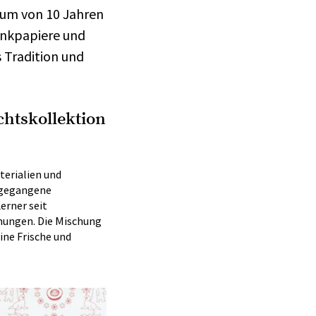
aum von 10 Jahren
enkpapiere und
 Tradition und
chtskollektion
terialien und
n gegangene
erner seit
nungen. Die Mischung
ine Frische und