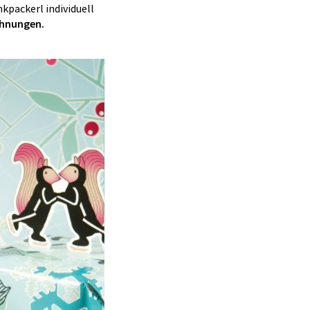
kpackerl individuell
chnungen.