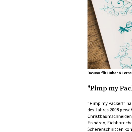
Dasuno für Huber & Lerne
"Pimp my Pack
“Pimp my Packerl“ ha
des Jahres 2008 gewäh
Christbaumschneiden b
Eisbären, Eichhörnche
Scherenschnitten kon