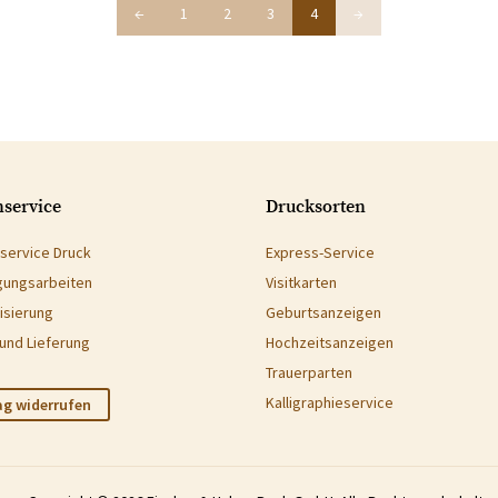
←
1
2
3
4
→
service
Drucksorten
service Druck
Express-Service
gungsarbeiten
Visitkarten
isierung
Geburtsanzeigen
und Lieferung
Hochzeitsanzeigen
Trauerparten
Kalligraphieservice
ag widerrufen