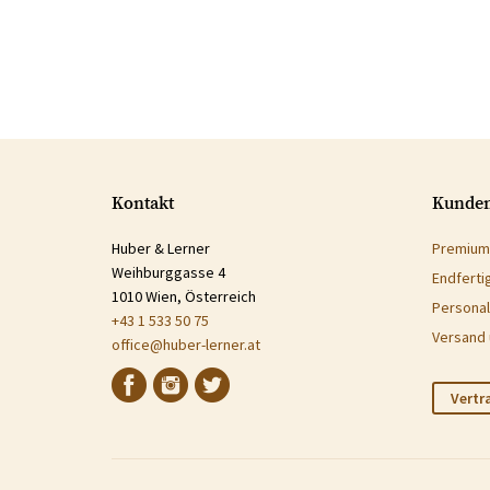
Kontakt
Kunden
Huber & Lerner
Premium
Weihburggasse 4
Endferti
1010 Wien, Österreich
Personal
+43 1 533 50 75
Versand 
office@huber-lerner.at
Vertr